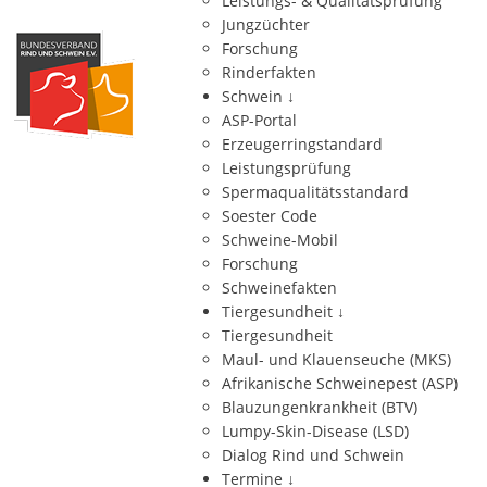
Leistungs- & Qualitätsprüfung
Jungzüchter
Forschung
Rinderfakten
Schwein
↓
ASP-Portal
Erzeugerringstandard
Leistungsprüfung
Spermaqualitätsstandard
Soester Code
Schweine-Mobil
Forschung
Schweinefakten
Tiergesundheit
↓
Tiergesundheit
Maul- und Klauenseuche (MKS)
Afrikanische Schweinepest (ASP)
Blauzungenkrankheit (BTV)
Lumpy-Skin-Disease (LSD)
Dialog Rind und Schwein
Termine
↓