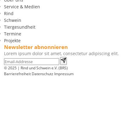
Service & Medien
Rind
Schwein
Tiergesundheit
Termine
Projekte
Newsletter abnonnieren
Lorem ipsum dolor sit amet, consectetur adipiscing elit.
© 2025 | Rind und Schwein e.V. (BRS)
Barrierefreiheit
Datenschutz
Impressum
Wir
verwenden
auf
unserer
Website
technisch
notwendige
Cookies,
um