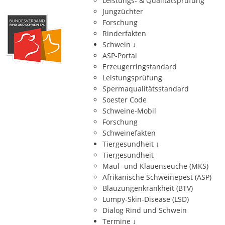
Leistungs- & Qualitätsprüfung
Jungzüchter
Forschung
Rinderfakten
Schwein
↓
ASP-Portal
Erzeugerringstandard
Leistungsprüfung
Spermaqualitätsstandard
Soester Code
Schweine-Mobil
Forschung
Schweinefakten
Tiergesundheit
↓
Tiergesundheit
Maul- und Klauenseuche (MKS)
Afrikanische Schweinepest (ASP)
Blauzungenkrankheit (BTV)
Lumpy-Skin-Disease (LSD)
Dialog Rind und Schwein
Termine
↓