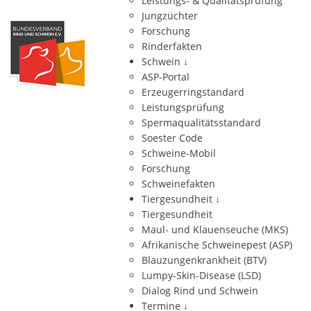
Leistungs- & Qualitätsprüfung
Jungzüchter
Forschung
Rinderfakten
Schwein
↓
ASP-Portal
Erzeugerringstandard
Leistungsprüfung
Spermaqualitätsstandard
Soester Code
Schweine-Mobil
Forschung
Schweinefakten
Tiergesundheit
↓
Tiergesundheit
Maul- und Klauenseuche (MKS)
Afrikanische Schweinepest (ASP)
Blauzungenkrankheit (BTV)
Lumpy-Skin-Disease (LSD)
Dialog Rind und Schwein
Termine
↓