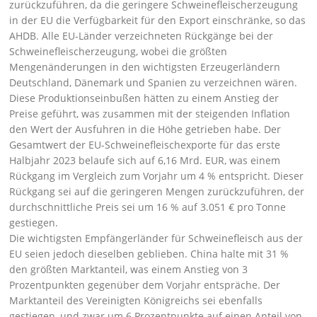
zurückzuführen, da die geringere Schweinefleischerzeugung
in der EU die Verfügbarkeit für den Export einschränke, so das
AHDB. Alle EU-Länder verzeichneten Rückgänge bei der
Schweinefleischerzeugung, wobei die größten
Mengenänderungen in den wichtigsten Erzeugerländern
Deutschland, Dänemark und Spanien zu verzeichnen wären.
Diese Produktionseinbußen hätten zu einem Anstieg der
Preise geführt, was zusammen mit der steigenden Inflation
den Wert der Ausfuhren in die Höhe getrieben habe. Der
Gesamtwert der EU-Schweinefleischexporte für das erste
Halbjahr 2023 belaufe sich auf 6,16 Mrd. EUR, was einem
Rückgang im Vergleich zum Vorjahr um 4 % entspricht. Dieser
Rückgang sei auf die geringeren Mengen zurückzuführen, der
durchschnittliche Preis sei um 16 % auf 3.051 € pro Tonne
gestiegen.
Die wichtigsten Empfängerländer für Schweinefleisch aus der
EU seien jedoch dieselben geblieben. China halte mit 31 %
den größten Marktanteil, was einem Anstieg von 3
Prozentpunkten gegenüber dem Vorjahr entspräche. Der
Marktanteil des Vereinigten Königreichs sei ebenfalls
gestiegen, und zwar um 6 Prozentpunkte auf einen Anteil von