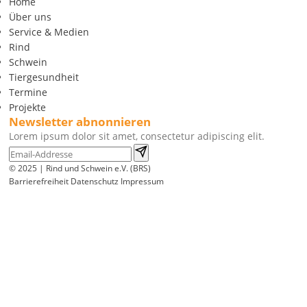
Home
Über uns
Service & Medien
Rind
Schwein
Tiergesundheit
Termine
Projekte
Newsletter abnonnieren
Lorem ipsum dolor sit amet, consectetur adipiscing elit.
© 2025 | Rind und Schwein e.V. (BRS)
Barrierefreiheit
Datenschutz
Impressum
Wir
verwenden
auf
unserer
Website
technisch
notwendige
Cookies,