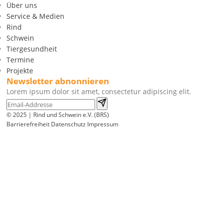
Über uns
Service & Medien
Rind
Schwein
Tiergesundheit
Termine
Projekte
Newsletter abnonnieren
Lorem ipsum dolor sit amet, consectetur adipiscing elit.
© 2025 | Rind und Schwein e.V. (BRS)
Barrierefreiheit
Datenschutz
Impressum
Wir
verwenden
auf
unserer
Website
technisch
notwendige
Cookies,
um