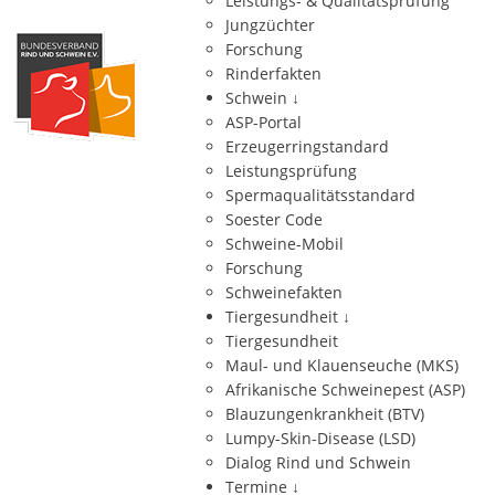
Leistungs- & Qualitätsprüfung
Jungzüchter
Forschung
Rinderfakten
Schwein
↓
ASP-Portal
Erzeugerringstandard
Leistungsprüfung
Spermaqualitätsstandard
Soester Code
Schweine-Mobil
Forschung
Schweinefakten
Tiergesundheit
↓
Tiergesundheit
Maul- und Klauenseuche (MKS)
Afrikanische Schweinepest (ASP)
Blauzungenkrankheit (BTV)
Lumpy-Skin-Disease (LSD)
Dialog Rind und Schwein
Termine
↓