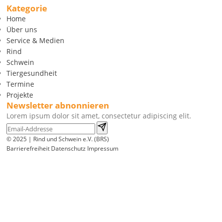
Kategorie
Home
Über uns
Service & Medien
Rind
Schwein
Tiergesundheit
Termine
Projekte
Newsletter abnonnieren
Lorem ipsum dolor sit amet, consectetur adipiscing elit.
© 2025 | Rind und Schwein e.V. (BRS)
Barrierefreiheit
Datenschutz
Impressum
Wir
verwenden
auf
unserer
Website
technisch