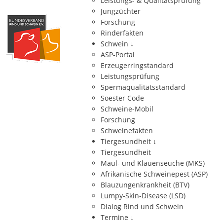
Leistungs- & Qualitätsprüfung
Jungzüchter
Forschung
Rinderfakten
Schwein
↓
ASP-Portal
Erzeugerringstandard
Leistungsprüfung
Spermaqualitätsstandard
Soester Code
Schweine-Mobil
Forschung
Schweinefakten
Tiergesundheit
↓
Tiergesundheit
Maul- und Klauenseuche (MKS)
Afrikanische Schweinepest (ASP)
Blauzungenkrankheit (BTV)
Lumpy-Skin-Disease (LSD)
Dialog Rind und Schwein
Termine
↓