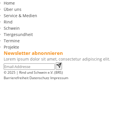
Home
Über uns
Service & Medien
Rind
Schwein
Tiergesundheit
Termine
Projekte
Newsletter abnonnieren
Lorem ipsum dolor sit amet, consectetur adipiscing elit.
© 2025 | Rind und Schwein e.V. (BRS)
Barrierefreiheit
Datenschutz
Impressum
Wir
verwenden
auf
unserer
Website
technisch
notwendige
Cookies,