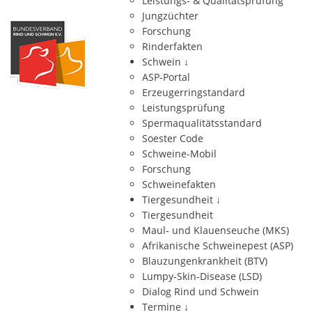
Leistungs- & Qualitätsprüfung
Jungzüchter
Forschung
Rinderfakten
Schwein
↓
ASP-Portal
Erzeugerringstandard
Leistungsprüfung
Spermaqualitätsstandard
Soester Code
Schweine-Mobil
Forschung
Schweinefakten
Tiergesundheit
↓
Tiergesundheit
Maul- und Klauenseuche (MKS)
Afrikanische Schweinepest (ASP)
Blauzungenkrankheit (BTV)
Lumpy-Skin-Disease (LSD)
Dialog Rind und Schwein
Termine
↓