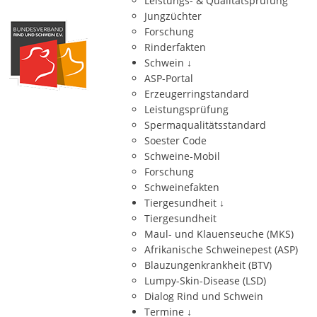
Leistungs- & Qualitätsprüfung
Jungzüchter
Forschung
Rinderfakten
Schwein
↓
ASP-Portal
Erzeugerringstandard
Leistungsprüfung
Spermaqualitätsstandard
Soester Code
Schweine-Mobil
Forschung
Schweinefakten
Tiergesundheit
↓
Tiergesundheit
Maul- und Klauenseuche (MKS)
Afrikanische Schweinepest (ASP)
Blauzungenkrankheit (BTV)
Lumpy-Skin-Disease (LSD)
Dialog Rind und Schwein
Termine
↓