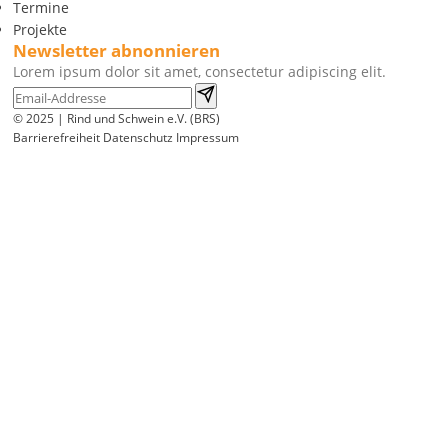
Termine
Projekte
Newsletter abnonnieren
Lorem ipsum dolor sit amet, consectetur adipiscing elit.
© 2025 | Rind und Schwein e.V. (BRS)
Barrierefreiheit
Datenschutz
Impressum
Wir
verwenden
auf
unserer
Website
technisch
notwendige
Cookies,
um
unsere
Funktionen
bereitzustellen,
zu
schützen