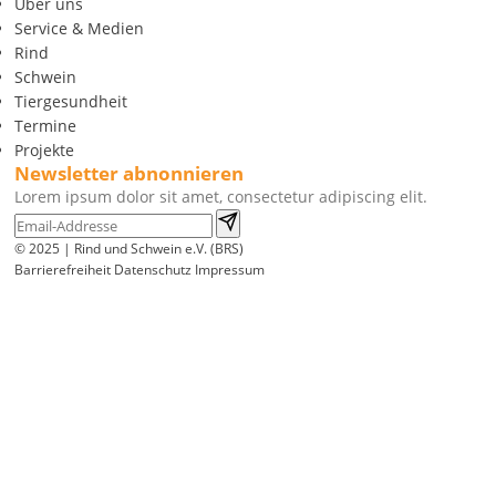
Über uns
Service & Medien
Rind
Schwein
Tiergesundheit
Termine
Projekte
Newsletter abnonnieren
Lorem ipsum dolor sit amet, consectetur adipiscing elit.
© 2025 | Rind und Schwein e.V. (BRS)
Barrierefreiheit
Datenschutz
Impressum
Wir
verwenden
auf
unserer
Website
technisch
notwendige
Cookies,
um