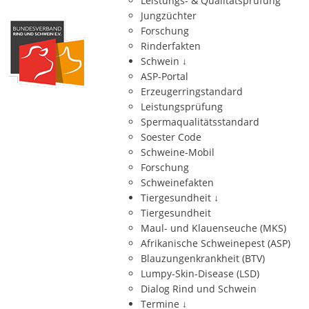
Leistungs- & Qualitätsprüfung
Jungzüchter
Forschung
Rinderfakten
Schwein
↓
ASP-Portal
Erzeugerringstandard
Leistungsprüfung
Spermaqualitätsstandard
Soester Code
Schweine-Mobil
Forschung
Schweinefakten
Tiergesundheit
↓
Tiergesundheit
Maul- und Klauenseuche (MKS)
Afrikanische Schweinepest (ASP)
Blauzungenkrankheit (BTV)
Lumpy-Skin-Disease (LSD)
Dialog Rind und Schwein
Termine
↓